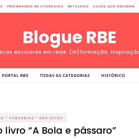
ES
PROGRAMAS DE LITERACIAS
RETALHOS
VOZES QUE DECIDEM
Blogue RBE
tecas escolares em rede: (in)formação, inspiraçã
PORTAL RBE
TODAS AS CATEGORIAS
HISTÓRICO
-
-
ÃO
PARCERIAS
PROJETOS
livro “A Bola e pássaro”