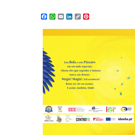
Facebook
WhatsApp
Email
LinkedIn
Copy
Pinterest
Link