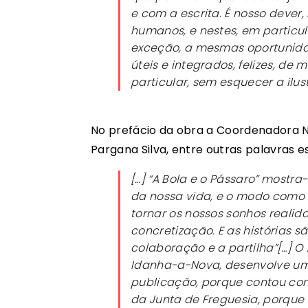
e com a escrita. É nosso dever,
humanos, e nestes, em particul
exceção, a mesmas oportunidad
úteis e integrados, felizes, de
particular, sem esquecer a ilu
No prefácio da obra a Coordenadora N
Pargana Silva, entre outras palavras e
[…] “A Bola e o Pássaro” mostr
da nossa vida, e o modo como 
tornar os nossos sonhos realida
concretização. E as histórias 
colaboração e a partilha”[…] O
Idanha-a-Nova, desenvolve um
publicação, porque contou com
da Junta de Freguesia, porque