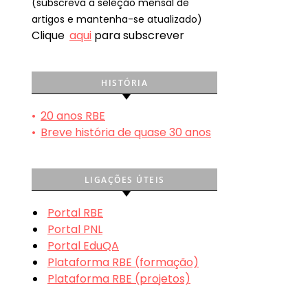
(subscreva a seleção mensal de
artigos e mantenha-se atualizado)
Clique
aqui
para subscrever
HISTÓRIA
•
20 anos RBE
•
Breve história de quase 30 anos
LIGAÇÕES ÚTEIS
Portal RBE
Portal PNL
Portal EduQA
Plataforma RBE (formação)
Plataforma RBE (projetos)