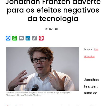
Jonathan Franzen adverte
para os efeitos negativos
da tecnologia
03.02.2012
Facebook
WhatsApp
Email
LinkedIn
Copy
Pinterest
Link
The
Imagem:
Guardian
Jonathan
Franzen,
autor de