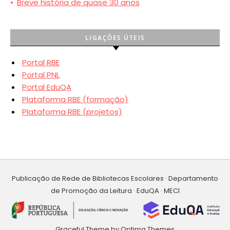
•
Breve história de quase 30 anos
LIGAÇÕES ÚTEIS
Portal RBE
Portal PNL
Portal EduQA
Plataforma RBE (formação)
Plataforma RBE (projetos)
Publicação de Rede de Bibliotecas Escolares · Departamento
de Promoção da Leitura · EduQA · MECI
Graceful Theme by
Optima Themes