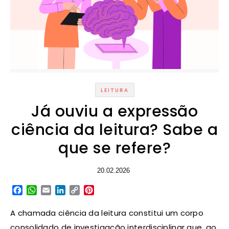
LEITURA
Já ouviu a expressão
ciência da leitura? Sabe a
que se refere?
20.02.2026
Facebook
WhatsApp
Email
LinkedIn
Copy
Pinterest
Link
A chamada ciência da leitura constitui um corpo
consolidado de investigação interdisciplinar que, ao