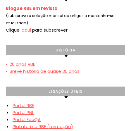
Blogue RBE em revista
(subscreva a seleção mensal de artigos e mantenha-se
atualizado)
Clique
aqui
para subscrever
HISTÓRIA
•
20 anos RBE
•
Breve história de quase 30 anos
LIGAÇÕES ÚTEIS
Portal RBE
Portal PNL
Portal EduQA
Plataforma RBE (formação)