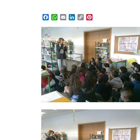
Facebook
WhatsApp
Email
LinkedIn
Copy
Pinterest
Link