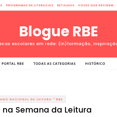
ES
PROGRAMAS DE LITERACIAS
RETALHOS
VOZES QUE DECIDEM
Blogue RBE
tecas escolares em rede: (in)formação, inspiraçã
PORTAL RBE
TODAS AS CATEGORIAS
HISTÓRICO
-
LANO NACIONAL DE LEITURA
RBE
a na Semana da Leitura