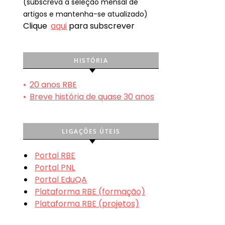
(subscreva a seleção mensal de
artigos e mantenha-se atualizado)
Clique
aqui
para subscrever
HISTÓRIA
•
20 anos RBE
•
Breve história de quase 30 anos
LIGAÇÕES ÚTEIS
Portal RBE
Portal PNL
Portal EduQA
Plataforma RBE (formação)
Plataforma RBE (projetos)