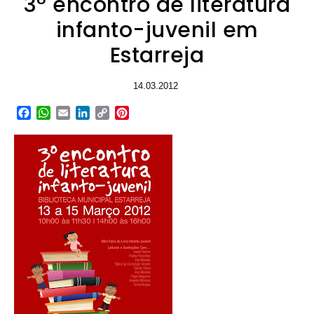
3º encontro de literatura
infanto-juvenil em
Estarreja
14.03.2012
Facebook
WhatsApp
Email
LinkedIn
Copy
Pinterest
Link