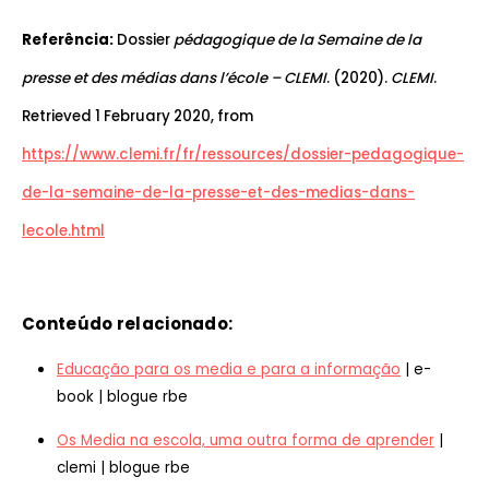
Referência:
Dossier
pédagogique de la Semaine de la
presse et des médias dans l’école – CLEMI
. (2020).
CLEMI
.
Retrieved 1 February 2020, from
https://www.clemi.fr/fr/ressources/dossier-pedagogique-
de-la-semaine-de-la-presse-et-des-medias-dans-
lecole.html
Conteúdo relacionado:
Educação para os media e para a informação
| e-
book | blogue rbe
Os Media na escola, uma outra forma de aprender
|
clemi | blogue rbe