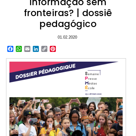
Informação sem
fronteiras? | dossiê
pedagógico
01.02.2020
Facebook
WhatsApp
Email
LinkedIn
Copy
Pinterest
Link