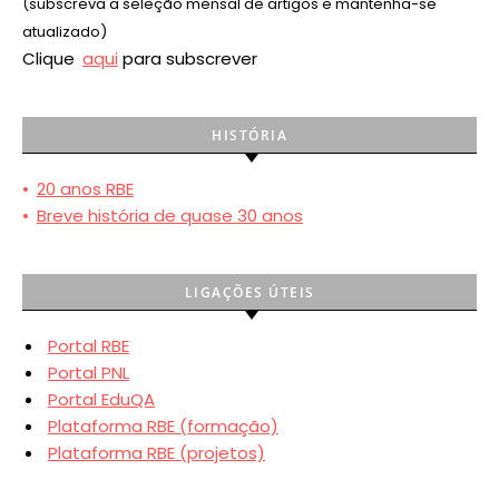
(subscreva a seleção mensal de artigos e mantenha-se
atualizado)
Clique
aqui
para subscrever
HISTÓRIA
•
20 anos RBE
•
Breve história de quase 30 anos
LIGAÇÕES ÚTEIS
Portal RBE
Portal PNL
Portal EduQA
Plataforma RBE (formação)
Plataforma RBE (projetos)