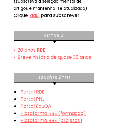
(subscreva a seleção mensal de
artigos e mantenha-se atualizado)
Clique
aqui
para subscrever
HISTÓRIA
•
20 anos RBE
•
Breve história de quase 30 anos
LIGAÇÕES ÚTEIS
Portal RBE
Portal PNL
Portal EduQA
Plataforma RBE (formação)
Plataforma RBE (projetos)