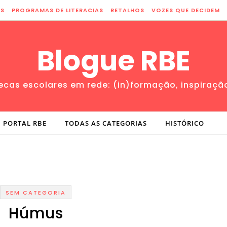
ES
PROGRAMAS DE LITERACIAS
RETALHOS
VOZES QUE DECIDEM
Blogue RBE
tecas escolares em rede: (in)formação, inspiraçã
PORTAL RBE
TODAS AS CATEGORIAS
HISTÓRICO
SEM CATEGORIA
Húmus