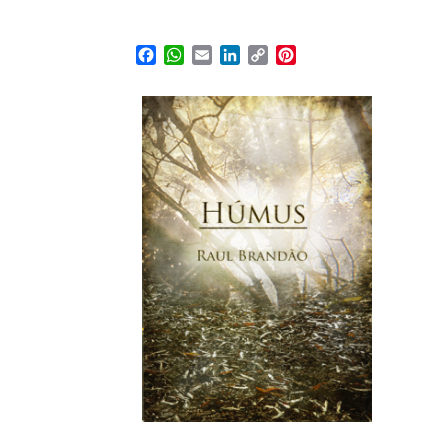
Facebook
WhatsApp
Email
LinkedIn
Copy
Pinterest
Link