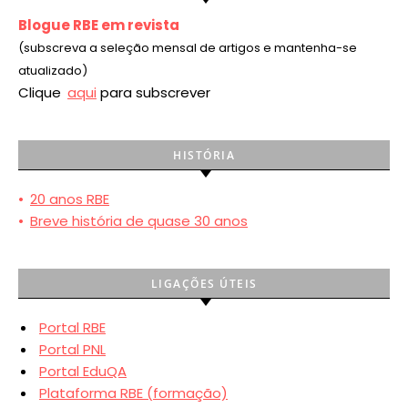
Blogue RBE em revista
(subscreva a seleção mensal de artigos e mantenha-se
atualizado)
Clique
aqui
para subscrever
HISTÓRIA
•
20 anos RBE
•
Breve história de quase 30 anos
LIGAÇÕES ÚTEIS
Portal RBE
Portal PNL
Portal EduQA
Plataforma RBE (formação)