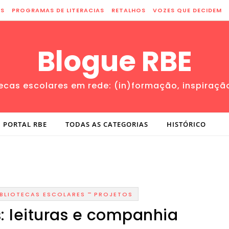
ES
PROGRAMAS DE LITERACIAS
RETALHOS
VOZES QUE DECIDEM
Blogue RBE
tecas escolares em rede: (in)formação, inspiraçã
PORTAL RBE
TODAS AS CATEGORIAS
HISTÓRICO
-
IBLIOTECAS ESCOLARES
PROJETOS
: leituras e companhia