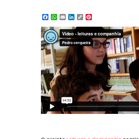
Facebook
WhatsApp
Email
LinkedIn
Copy
Pinterest
Link