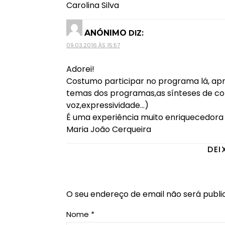
Carolina Silva
DIZ:
ANÓNIMO
09.03.2016 ÀS 15:57
Adorei!
Costumo participar no programa lá, apr
temas dos programas,as sínteses de con
voz,expressividade…)
É uma experiência muito enriquecedora 
Maria João Cerqueira
DEI
O seu endereço de email não será publi
Nome
*