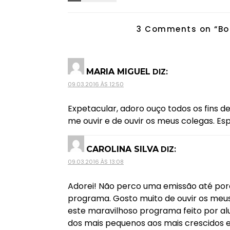
3 Comments on “
Bo
DIZ:
MARIA MIGUEL
09.03.2016 ÀS 12:50
Expetacular, adoro ouço todos os fins d
me ouvir e de ouvir os meus colegas. E
DIZ:
CAROLINA SILVA
09.03.2016 ÀS 13:08
Adorei! Não perco uma emissão até porq
programa. Gosto muito de ouvir os meus 
este maravilhoso programa feito por alun
dos mais pequenos aos mais crescidos e