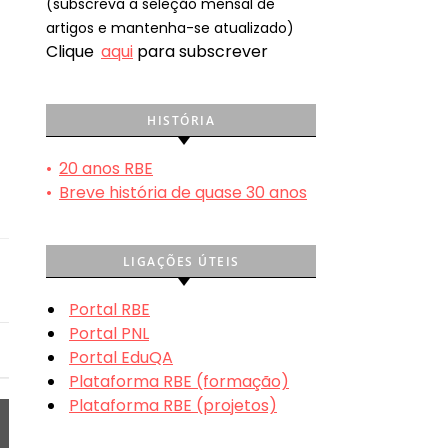
(subscreva a seleção mensal de
artigos e mantenha-se atualizado)
Clique
aqui
para subscrever
HISTÓRIA
•
20 anos RBE
•
Breve história de quase 30 anos
LIGAÇÕES ÚTEIS
Portal RBE
Portal PNL
Portal EduQA
Plataforma RBE (formação)
Plataforma RBE (projetos)