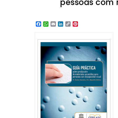
pessoas com 
Facebook
WhatsApp
Email
LinkedIn
Copy
Pinterest
Link