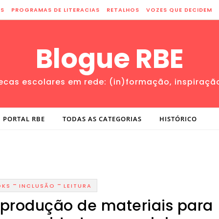
ES
PROGRAMAS DE LITERACIAS
RETALHOS
VOZES QUE DECIDEM
Blogue RBE
tecas escolares em rede: (in)formação, inspiraçã
PORTAL RBE
TODAS AS CATEGORIAS
HISTÓRICO
-
-
OKS
INCLUSÃO
LEITURA
 produção de materiais para