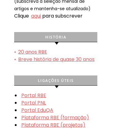
(subscreva a seleção mensal de
artigos e mantenha-se atualizado)
Clique
aqui
para subscrever
HISTÓRIA
•
20 anos RBE
•
Breve história de quase 30 anos
LIGAÇÕES ÚTEIS
Portal RBE
Portal PNL
Portal EduQA
Plataforma RBE (formação)
Plataforma RBE (projetos)