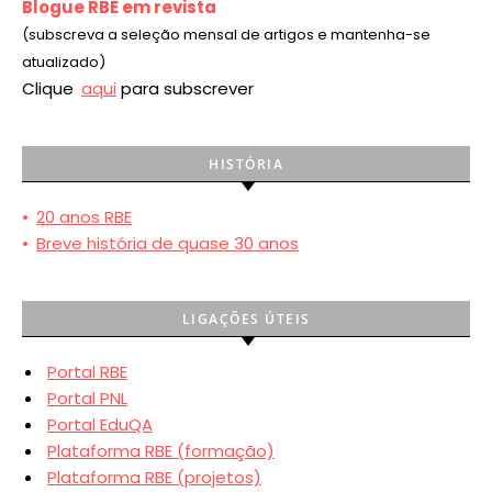
Blogue RBE em revista
(subscreva a seleção mensal de artigos e mantenha-se
atualizado)
Clique
aqui
para subscrever
HISTÓRIA
•
20 anos RBE
•
Breve história de quase 30 anos
LIGAÇÕES ÚTEIS
Portal RBE
Portal PNL
Portal EduQA
Plataforma RBE (formação)
Plataforma RBE (projetos)