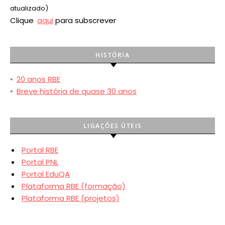
atualizado)
Clique
aqui
para subscrever
HISTÓRIA
•
20 anos RBE
•
Breve história de quase 30 anos
LIGAÇÕES ÚTEIS
Portal RBE
Portal PNL
Portal EduQA
Plataforma RBE (formação)
Plataforma RBE (projetos)