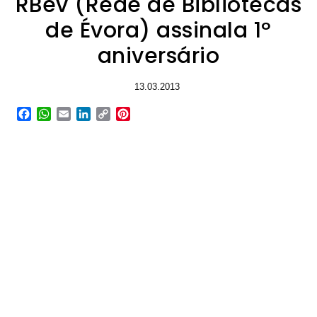
RBev (Rede de Bibliotecas
de Évora) assinala 1º
aniversário
13.03.2013
Facebook
WhatsApp
Email
LinkedIn
Copy
Pinterest
Link