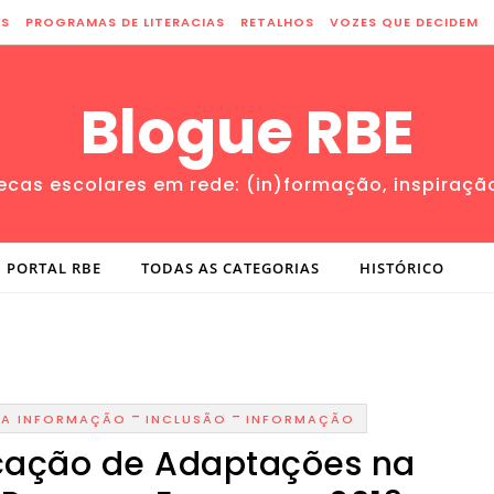
ES
PROGRAMAS DE LITERACIAS
RETALHOS
VOZES QUE DECIDEM
Blogue RBE
tecas escolares em rede: (in)formação, inspiraçã
PORTAL RBE
TODAS AS CATEGORIAS
HISTÓRICO
-
-
DA INFORMAÇÃO
INCLUSÃO
INFORMAÇÃO
icação de Adaptações na