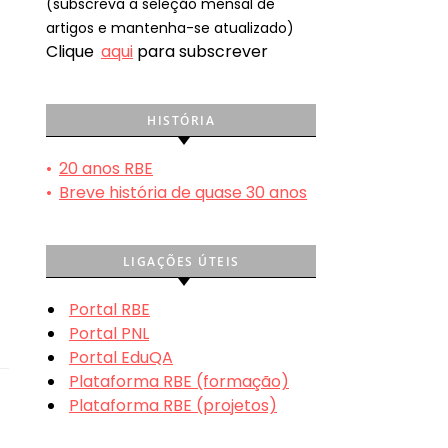
(subscreva a seleção mensal de
artigos e mantenha-se atualizado)
Clique
aqui
para subscrever
HISTÓRIA
•
20 anos RBE
•
Breve história de quase 30 anos
LIGAÇÕES ÚTEIS
Portal RBE
Portal PNL
Portal EduQA
Plataforma RBE (formação)
Plataforma RBE (projetos)