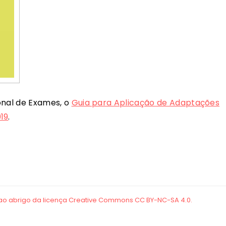
ional de Exames, o
Guia para Aplicação de Adaptações
19
.