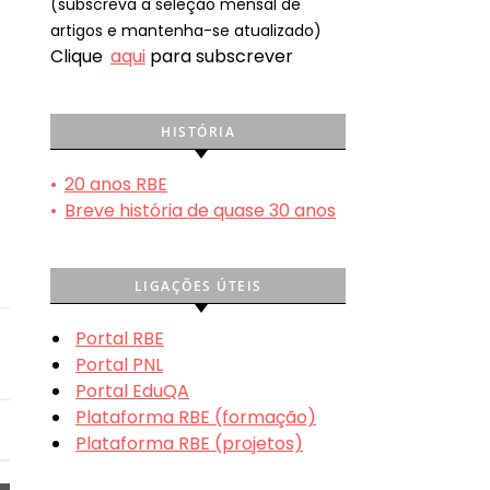
(subscreva a seleção mensal de
artigos e mantenha-se atualizado)
Clique
aqui
para subscrever
HISTÓRIA
•
20 anos RBE
•
Breve história de quase 30 anos
LIGAÇÕES ÚTEIS
Portal RBE
Portal PNL
Portal EduQA
Plataforma RBE (formação)
Plataforma RBE (projetos)