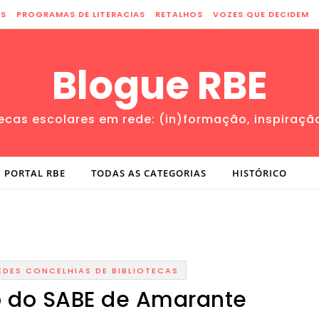
ES
PROGRAMAS DE LITERACIAS
RETALHOS
VOZES QUE DECIDEM
Blogue RBE
tecas escolares em rede: (in)formação, inspiraçã
PORTAL RBE
TODAS AS CATEGORIAS
HISTÓRICO
EDES CONCELHIAS DE BIBLIOTECAS
o do SABE de Amarante