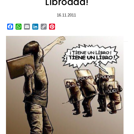
Librodad!
16.11.2011
Facebook
WhatsApp
Email
LinkedIn
Copy
Pinterest
Link