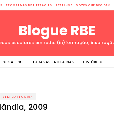
ES
PROGRAMAS DE LITERACIAS
RETALHOS
VOZES QUE DECIDEM
Blogue RBE
tecas escolares em rede: (in)formação, inspiraçã
PORTAL RBE
TODAS AS CATEGORIAS
HISTÓRICO
SEM CATEGORIA
nlândia, 2009