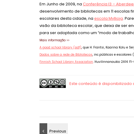
Em Junho de 2009, na
Conferência I3 – Aberdee
desenvolvimento de bibliotecas em 11 escolas f
escolares desta cidade, na
escola Myllioja
. Par
visão da biblioteca escolar, que deixa de ser 
para ser adoptada como um “modo de trabalho 
Mais informação >>
A good school library (pdf)
, que
H. Frantsi, Kaarina Kolu e 
Dados sobre a rede de Bibliotecas
, inc.públicas e escolares
Finnish School Library Association
. Huvilinnanaukio 2A14. FI