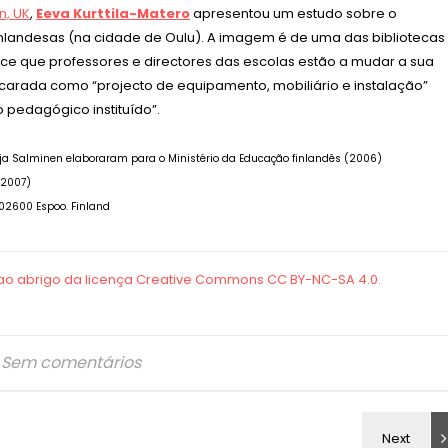
n, UK
,
Eeva Kurttila-Matero
apresentou um estudo sobre o
inlandesas (na cidade de Oulu). A imagem é de uma das bibliotecas
ece que professores e directores das escolas estão a mudar a sua
encarada como “projecto de equipamento, mobiliário e instalação”
pedagógico instituído”.
Seija Salminen elaboraram para o Ministério da Educação finlandês (2006)
 (2007)
-02600 Espoo. Finland
Sem comentários