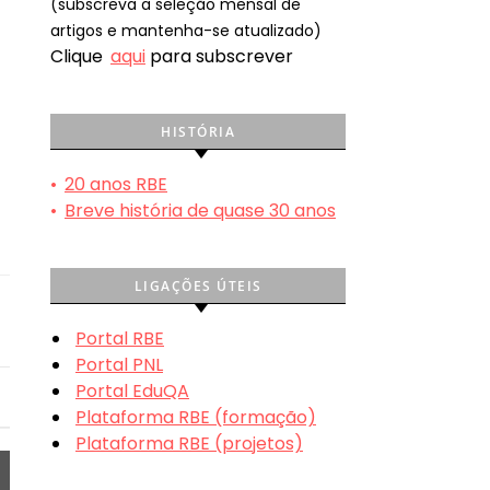
(subscreva a seleção mensal de
artigos e mantenha-se atualizado)
Clique
aqui
para subscrever
HISTÓRIA
•
20 anos RBE
•
Breve história de quase 30 anos
LIGAÇÕES ÚTEIS
Portal RBE
Portal PNL
Portal EduQA
Plataforma RBE (formação)
Plataforma RBE (projetos)