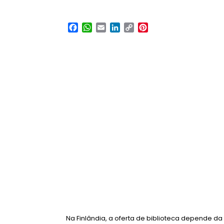
Facebook
WhatsApp
Email
LinkedIn
Copy
Pinterest
Link
Na Finlândia, a oferta de biblioteca depende da 