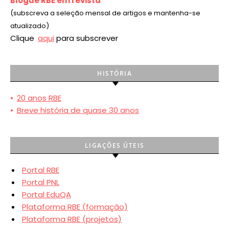
Blogue RBE em revista
(subscreva a seleção mensal de artigos e mantenha-se
atualizado)
Clique
aqui
para subscrever
HISTÓRIA
•
20 anos RBE
•
Breve história de quase 30 anos
LIGAÇÕES ÚTEIS
Portal RBE
Portal PNL
Portal EduQA
Plataforma RBE (formação)
Plataforma RBE (projetos)