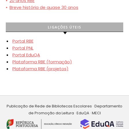
•
20 anos RBE
•
Breve história de quase 30 anos
LIGAÇÕES ÚTEIS
Portal RBE
Portal PNL
Portal EduQA
Plataforma RBE (formação)
Plataforma RBE (projetos)
Publicação de Rede de Bibliotecas Escolares · Departamento
de Promoção da Leitura · EduQA · MECI