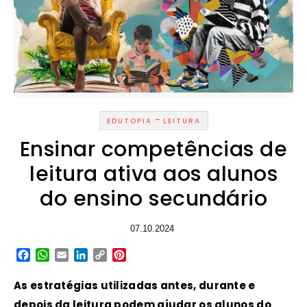
-
EDUTOPIA
LEITURA
Ensinar competências de
leitura ativa aos alunos
do ensino secundário
07.10.2024
Facebook
WhatsApp
Email
LinkedIn
Copy
Pinterest
Link
As estratégias utilizadas antes, durante e
depois da leitura podem ajudar os alunos do