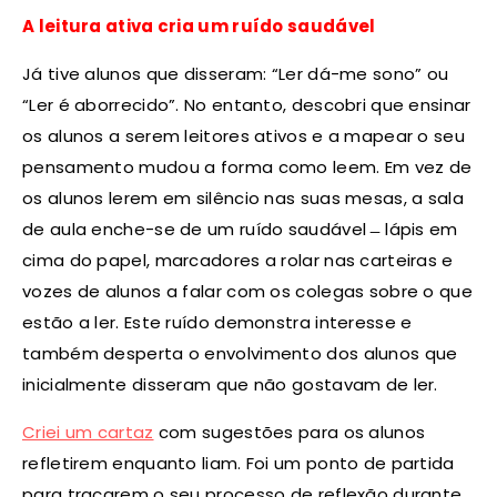
A leitura ativa cria um ruído saudável
Já tive alunos que disseram: “Ler dá-me sono” ou
“Ler é aborrecido”. No entanto, descobri que ensinar
os alunos a serem leitores ativos e a mapear o seu
pensamento mudou a forma como leem. Em vez de
os alunos lerem em silêncio nas suas mesas, a sala
de aula enche-se de um ruído saudável ̶ lápis em
cima do papel, marcadores a rolar nas carteiras e
vozes de alunos a falar com os colegas sobre o que
estão a ler. Este ruído demonstra interesse e
também desperta o envolvimento dos alunos que
inicialmente disseram que não gostavam de ler.
Criei um cartaz
com sugestões para os alunos
refletirem enquanto liam. Foi um ponto de partida
para traçarem o seu processo de reflexão durante