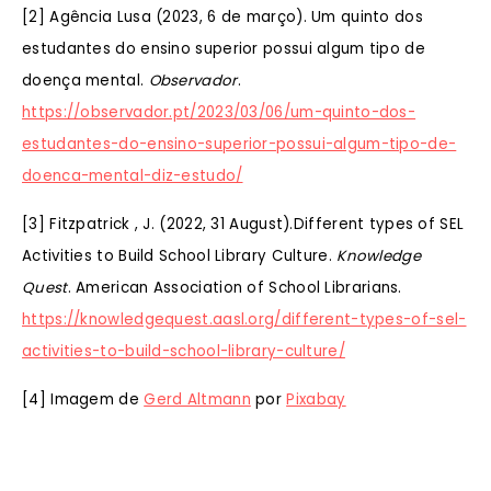
[2] Agência Lusa (2023, 6 de março). Um quinto dos
estudantes do ensino superior possui algum tipo de
doença mental.
Observador
.
https://observador.pt/2023/03/06/um-quinto-dos-
estudantes-do-ensino-superior-possui-algum-tipo-de-
doenca-mental-diz-estudo/
[3] Fitzpatrick , J. (2022, 31 August).Different types of SEL
Activities to Build School Library Culture.
Knowledge
Quest
. American Association of School Librarians.
https://knowledgequest.aasl.org/different-types-of-sel-
activities-to-build-school-library-culture/
[4] Imagem de
Gerd Altmann
por
Pixabay