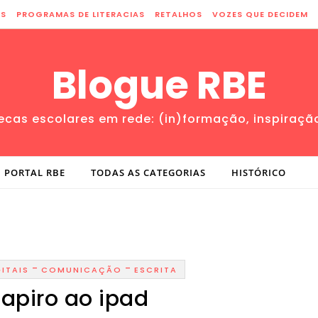
ES
PROGRAMAS DE LITERACIAS
RETALHOS
VOZES QUE DECIDEM
Blogue RBE
tecas escolares em rede: (in)formação, inspiraçã
PORTAL RBE
TODAS AS CATEGORIAS
HISTÓRICO
-
-
ITAIS
COMUNICAÇÃO
ESCRITA
apiro ao ipad