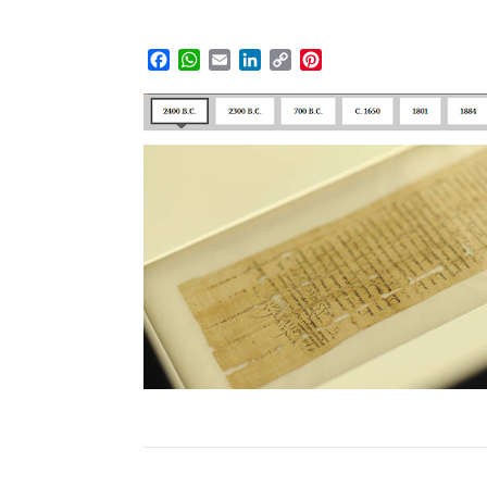
Facebook
WhatsApp
Email
LinkedIn
Copy
Pinterest
Link