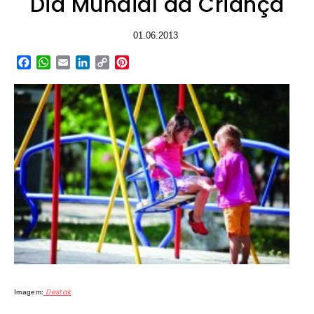
Dia Mundial da Criança
01.06.2013
Facebook
WhatsApp
Email
LinkedIn
Copy
Pinterest
Link
Destak
Imagem: