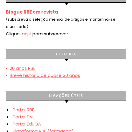
Blogue RBE em revista
(subscreva a seleção mensal de artigos e mantenha-se
atualizado)
Clique
aqui
para subscrever
HISTÓRIA
•
20 anos RBE
•
Breve história de quase 30 anos
LIGAÇÕES ÚTEIS
Portal RBE
Portal PNL
Portal EduQA
Plataforma RBE (formação)