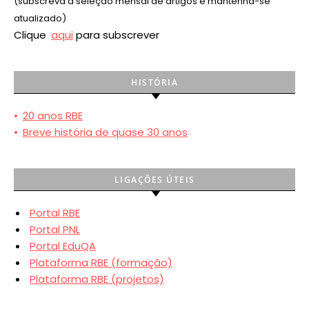
(subscreva a seleção mensal de artigos e mantenha-se
atualizado)
Clique
aqui
para subscrever
HISTÓRIA
•
20 anos RBE
•
Breve história de quase 30 anos
LIGAÇÕES ÚTEIS
Portal RBE
Portal PNL
Portal EduQA
Plataforma RBE (formação)
Plataforma RBE (projetos)