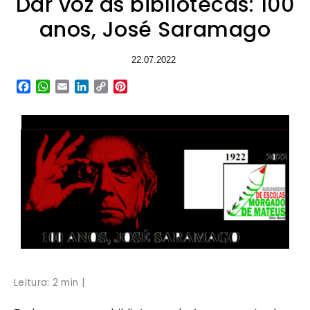
Dar voz às bibliotecas: 100
anos, José Saramago
22.07.2022
Facebook
WhatsApp
Email
LinkedIn
Copy
Pinterest
Link
Leitura: 2 min |