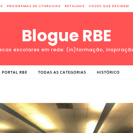
ES
PROGRAMAS DE LITERACIAS
RETALHOS
VOZES QUE DECIDEM
Blogue RBE
tecas escolares em rede: (in)formação, inspiraçã
PORTAL RBE
TODAS AS CATEGORIAS
HISTÓRICO