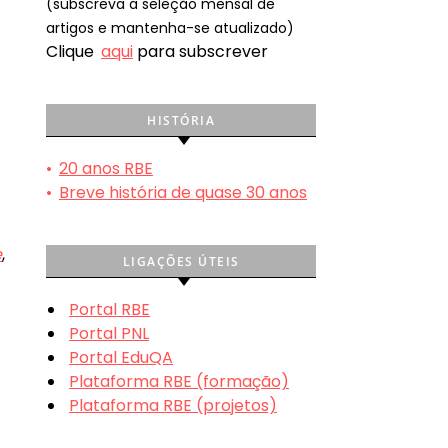
(subscreva a seleção mensal de
artigos e mantenha-se atualizado)
Clique
aqui
para subscrever
HISTÓRIA
•
20 anos RBE
•
Breve história de quase 30 anos
e
,
LIGAÇÕES ÚTEIS
Portal RBE
Portal PNL
Portal EduQA
Plataforma RBE (formação)
Plataforma RBE (projetos)