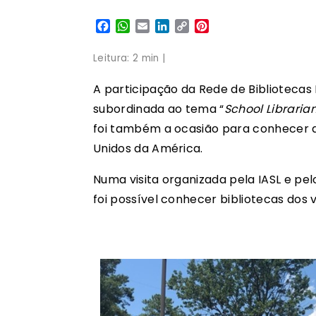
Facebook
WhatsApp
Email
LinkedIn
Copy
Pinterest
Link
Leitura: 2 min |
A participação da Rede de Bibliotecas
subordinada ao tema “
School Libraria
foi também a ocasião para conhecer as
Unidos da América.
Numa visita organizada pela IASL e pe
foi possível conhecer bibliotecas dos vár