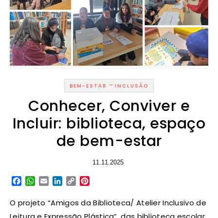
-
BEM-ESTAR
INCLUSÃO
Conhecer, Conviver e
Incluir: biblioteca, espaço
de bem-estar
11.11.2025
Facebook
WhatsApp
Email
LinkedIn
Copy
Pinterest
Link
O projeto “Amigos da Biblioteca/ Atelier Inclusivo de
Leitura e Expressão Plástica”, das biblioteca escolar