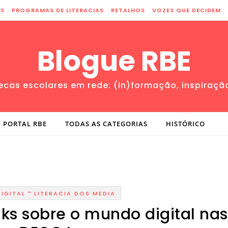
ES
PROGRAMAS DE LITERACIAS
RETALHOS
VOZES QUE DECIDEM
Blogue RBE
tecas escolares em rede: (in)formação, inspiraçã
PORTAL RBE
TODAS AS CATEGORIAS
HISTÓRICO
-
DIGITAL
LITERACIA DOS MEDIA
ks sobre o mundo digital nas