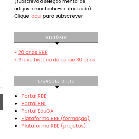
(subscreva a seleção mensal de
artigos e mantenha-se atualizado)
Clique
aqui
para subscrever
HISTÓRIA
•
20 anos RBE
•
Breve história de quase 30 anos
LIGAÇÕES ÚTEIS
Portal RBE
Portal PNL
Portal EduQA
Plataforma RBE (formação)
Plataforma RBE (projetos)