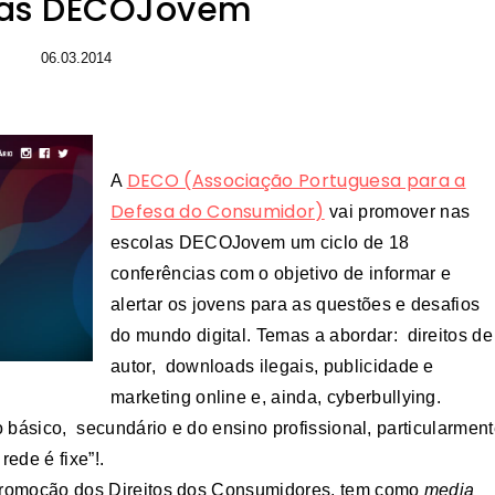
las DECOJovem
06.03.2014
DECO (Associação Portuguesa para a
A
Defesa do Consumidor)
vai promover nas
escolas DECOJovem um ciclo de 18
conferências com o objetivo de informar e
alertar os jovens para as questões e desafios
do mundo digital. Temas a abordar: direitos de
autor, downloads ilegais, publicidade e
marketing online e, ainda, cyberbullying.
o básico, secundário e do ensino profissional, particularmen
ede é fixe”!.
 Promoção dos Direitos dos Consumidores, tem como
media