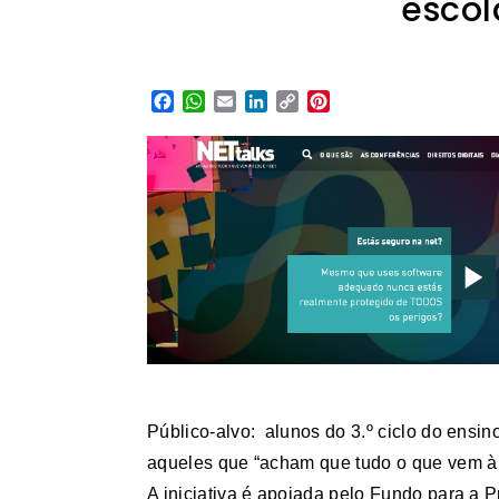
esco
Facebook
WhatsApp
Email
LinkedIn
Copy
Pinterest
Link
P
úblico-alvo: alunos do 3.º ciclo do ensin
aqueles que “acham que tudo o que vem à r
A iniciativa é apoiada pelo Fundo para a