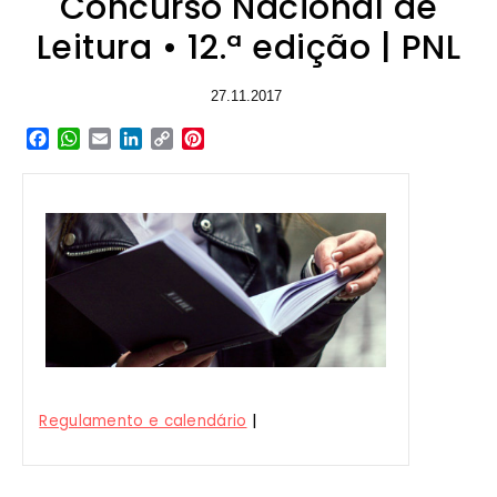
Concurso Nacional de
Leitura • 12.ª edição | PNL
27.11.2017
Facebook
WhatsApp
Email
LinkedIn
Copy
Pinterest
Link
|
Regulamento e calendário