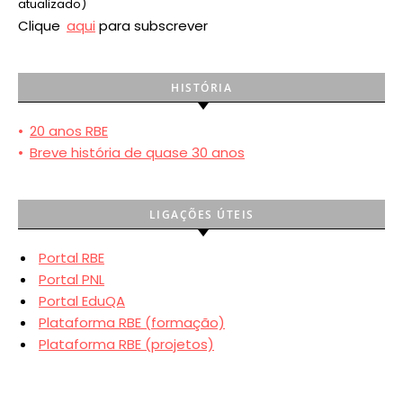
atualizado)
Clique
aqui
para subscrever
HISTÓRIA
•
20 anos RBE
•
Breve história de quase 30 anos
LIGAÇÕES ÚTEIS
Portal RBE
Portal PNL
Portal EduQA
Plataforma RBE (formação)
Plataforma RBE (projetos)