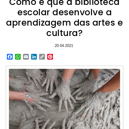
Como é que a biblioteca
escolar desenvolve a
aprendizagem das artes e
cultura?
20.04.2021
Facebook
WhatsApp
Email
LinkedIn
Copy
Pinterest
Link