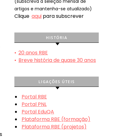
(subscreva a seleção mensal de
artigos e mantenha-se atualizado)
Clique
aqui
para subscrever
HISTÓRIA
.
•
20 anos RBE
•
Breve história de quase 30 anos
LIGAÇÕES ÚTEIS
Portal RBE
Portal PNL
Portal EduQA
Plataforma RBE (formação)
Plataforma RBE (projetos)
s