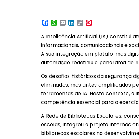
Facebook
WhatsApp
Email
LinkedIn
Copy
Pinterest
Link
A Inteligência Artificial (IA) constitu
informacionais, comunicacionais e soci
A sua integração em plataformas digi
automação redefiniu o panorama de ri
Os desafios históricos da segurança di
eliminados, mas antes amplificados pe
ferramentas de IA. Neste contexto, a 
competência essencial para o exercício
A Rede de Bibliotecas Escolares, consc
escolas, integrou o projeto internacio
bibliotecas escolares no desenvolvim