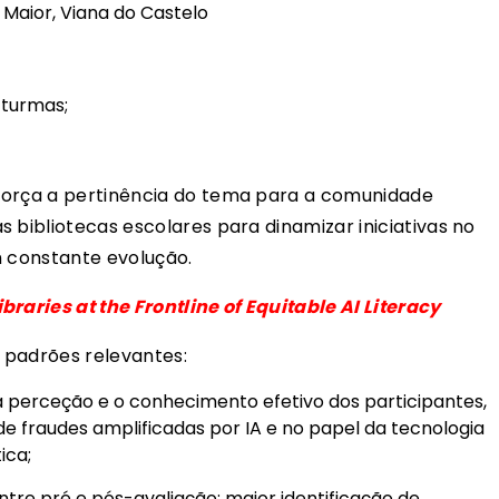
 Maior, Viana do Castelo
 turmas;
força a pertinência do tema para a comunidade
 bibliotecas escolares para dinamizar iniciativas no
m constante evolução.
ibraries at the Frontline of Equitable AI Literacy
s padrões relevantes:
a perceção e o conhecimento efetivo dos participantes,
 fraudes amplificadas por IA e no papel da tecnologia
ica;
tre pré e pós-avaliação: maior identificação de