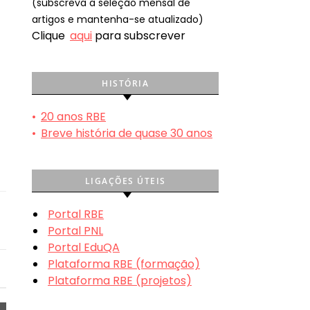
(subscreva a seleção mensal de
artigos e mantenha-se atualizado)
Clique
aqui
para subscrever
HISTÓRIA
•
20 anos RBE
•
Breve história de quase 30 anos
LIGAÇÕES ÚTEIS
Portal RBE
Portal PNL
Portal EduQA
Plataforma RBE (formação)
Plataforma RBE (projetos)