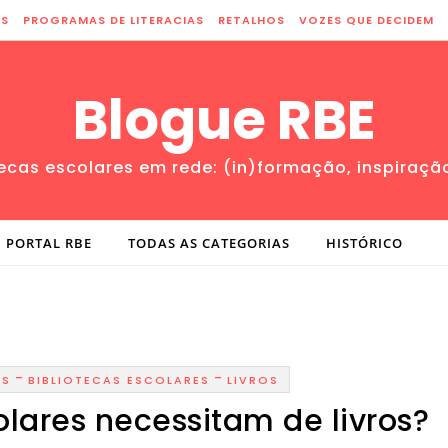
ES
PROGRAMAS DE LITERACIAS
RETALHOS
VOZES QUE DECIDEM
Blogue RBE
tecas escolares em rede: (in)formação, inspiraçã
PORTAL RBE
TODAS AS CATEGORIAS
HISTÓRICO
-
-
IS
BIBLIOTECAS ESCOLARES
LIVROS
olares necessitam de livros?