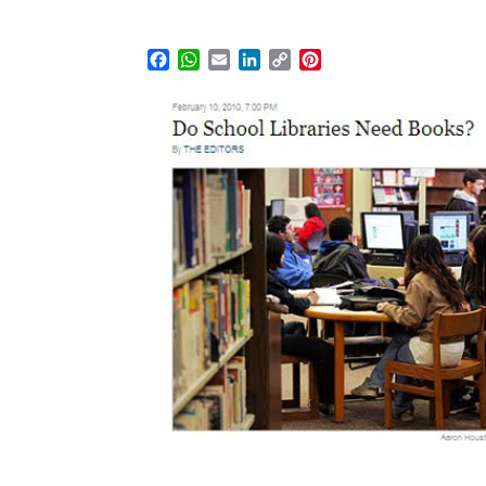
Facebook
WhatsApp
Email
LinkedIn
Copy
Pinterest
Link