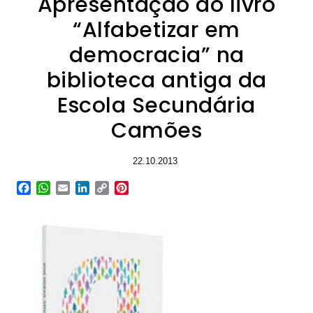
Apresentação do livro
“Alfabetizar em
democracia” na
biblioteca antiga da
Escola Secundária
Camões
22.10.2013
Facebook
WhatsApp
Email
LinkedIn
Copy
Pinterest
Link