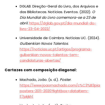
DGLAB. Direção-Geral do Livro, dos Arquivos e
das Bibliotecas. Notícias. Eventos. (2022).
O
Dia Mundial do Livro comemora-se a 23 de
abril.
https://dglab.gov.pt/dia-mundial-do-
livro-23-04-2022/
Universidade de Coimbra. Notícias UC. (2024).
Gulbenkian Novos Talentos
.
https://noticias.uc.pt/artigos/programa-
gulbenkian-novos-talentos-tem-
candidaturas-abertas/
Cartazes com composição diagonal:
Machado, João. (s. d.).
Poster
.
https://www.joaomachado.com/c%C3%B3pia-
posters-2011-2020?lightbox=dataItem-
l17pkjkh1