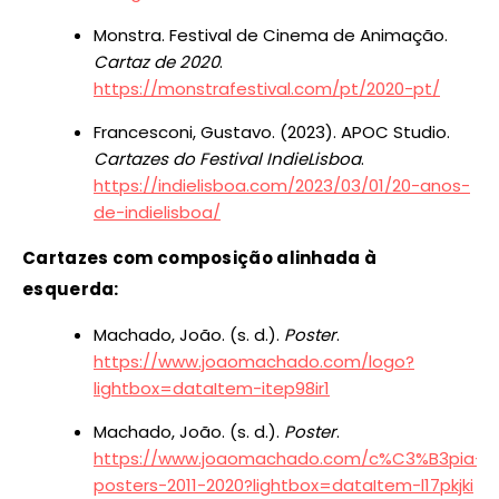
Monstra. Festival de Cinema de Animação.
Cartaz de 2020
.
https://monstrafestival.com/pt/2020-pt/
Francesconi, Gustavo. (2023). APOC Studio.
Cartazes do Festival IndieLisboa
.
https://indielisboa.com/2023/03/01/20-anos-
de-indielisboa/
Cartazes com composição alinhada à
esquerda:
Machado, João. (s. d.).
Poster
.
https://www.joaomachado.com/logo?
lightbox=dataItem-itep98ir1
Machado, João. (s. d.).
Poster
.
https://www.joaomachado.com/c%C3%B3pia-
posters-2011-2020?lightbox=dataItem-l17pkjki