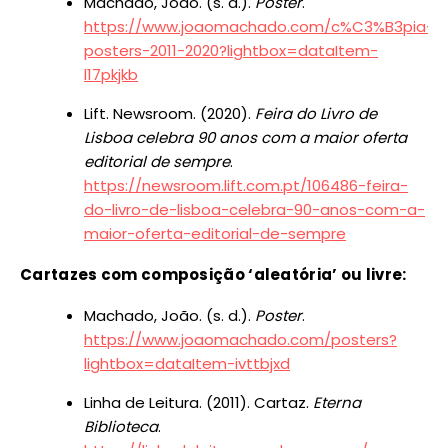
Machado, João. (s. d.).
Poster
.
https://www.joaomachado.com/c%C3%B3pia-
posters-2011-2020?lightbox=dataItem-
l17pkjkb
Lift. Newsroom. (2020).
Feira do Livro de
Lisboa celebra 90 anos com a maior oferta
editorial de sempre
.
https://newsroom.lift.com.pt/106486-feira-
do-livro-de-lisboa-celebra-90-anos-com-a-
maior-oferta-editorial-de-sempre
Cartazes com composição ‘aleatória’ ou livre:
Machado, João. (s. d.).
Poster
.
https://www.joaomachado.com/posters?
lightbox=dataItem-ivttbjxd
Linha de Leitura. (2011). Cartaz.
Eterna
Biblioteca
.