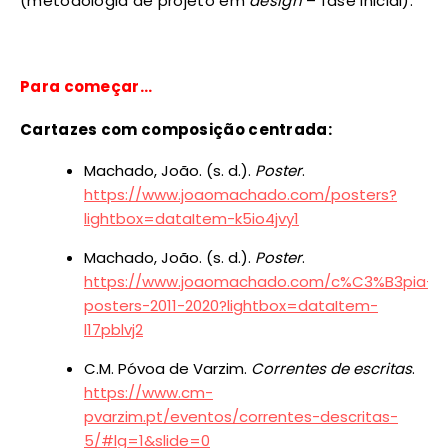
(metodologia de projeto em
design
– fase inicial).
Para começar…
Cartazes com composição centrada:
Machado, João. (s. d.).
Poster
.
https://www.joaomachado.com/posters?
lightbox=dataItem-k5io4jvy1
Machado, João. (s. d.).
Poster
.
https://www.joaomachado.com/c%C3%B3pia-
posters-2011-2020?lightbox=dataItem-
l17pblvj2
C.M. Póvoa de Varzim.
Correntes de escritas
.
https://www.cm-
pvarzim.pt/eventos/correntes-descritas-
5/#lg=1&slide=0