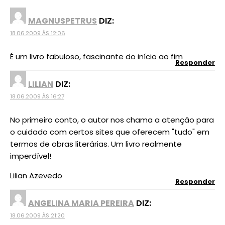
MAGNUSPETRUS
DIZ:
18.06.2009 ÀS 12:06
É um livro fabuloso, fascinante do início ao fim
Responder
LILIAN
DIZ:
18.06.2009 ÀS 16:27
No primeiro conto, o autor nos chama a atenção para
o cuidado com certos sites que oferecem "tudo" em
termos de obras literárias. Um livro realmente
imperdível!
Lilian Azevedo
Responder
ANGELINA MARIA PEREIRA
DIZ:
18.06.2009 ÀS 21:20