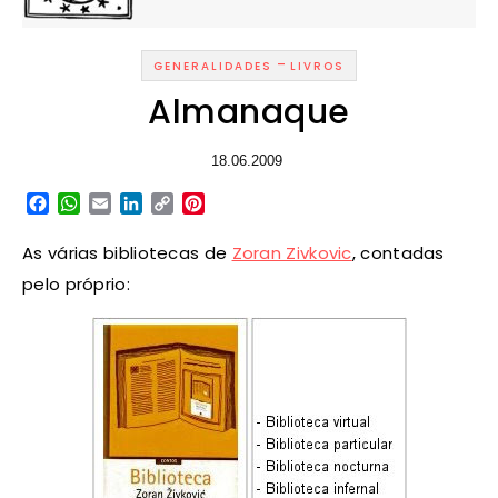
-
GENERALIDADES
LIVROS
Almanaque
18.06.2009
Facebook
WhatsApp
Email
LinkedIn
Copy
Pinterest
Link
As várias bibliotecas de
Zoran Zivkovic
, contadas
pelo próprio: