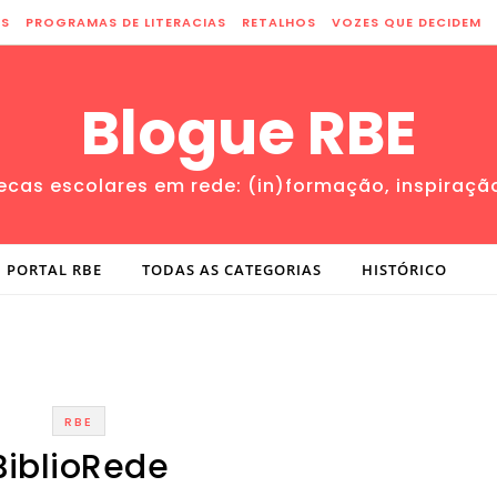
ES
PROGRAMAS DE LITERACIAS
RETALHOS
VOZES QUE DECIDEM
Blogue RBE
tecas escolares em rede: (in)formação, inspiraçã
PORTAL RBE
TODAS AS CATEGORIAS
HISTÓRICO
RBE
BiblioRede