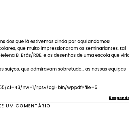
uns dos que lá estivemos ainda por aqui andamos!
colares, que muito impressionaram os seminariantes, tal
 Helena B. Brás/RBE, e os desenhos de uma escola que viri
es suíços, que admiravam sobretudo… as nossas equipas
55/cl=43/nw=1/rpsv/cgi-bin/wppdf?file=5
Respond
XE UM COMENTÁRIO