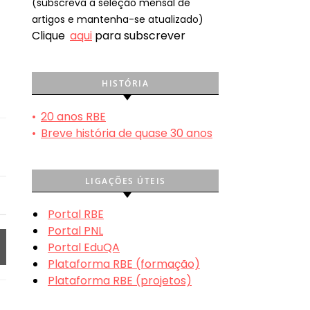
(subscreva a seleção mensal de
artigos e mantenha-se atualizado)
Clique
aqui
para subscrever
HISTÓRIA
•
20 anos RBE
•
Breve história de quase 30 anos
LIGAÇÕES ÚTEIS
Portal RBE
Portal PNL
Portal EduQA
Plataforma RBE (formação)
Plataforma RBE (projetos)