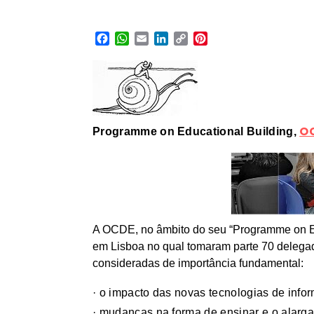
Facebook
WhatsApp
Email
LinkedIn
Copy
Pinterest
Link
O
Programme on Educational Building,
A OCDE, no âmbito do seu “Programme on Ed
em Lisboa no qual tomaram parte 70 delegad
consideradas de importância fundamental:
· o impacto das novas tecnologias de inf
· mudanças na forma de ensinar e o alarg