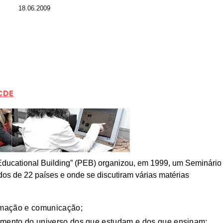
18.06.2009
CDE
ucational Building” (PEB) organizou, em 1999, um Seminário
os de 22 países e onde se discutiram várias matérias
ormação e comunicação;
amento do universo dos que estudam e dos que ensinam;