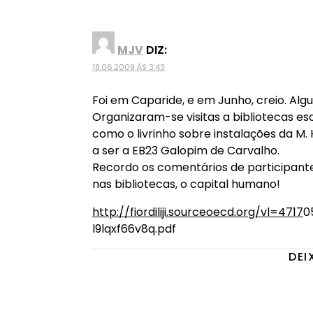
MJV
DIZ:
18.06.2009 ÀS 3:43
Foi em Caparide, e em Junho, creio. Alg
Organizaram-se visitas a bibliotecas es
como o livrinho sobre instalações da M.
a ser a EB23 Galopim de Carvalho.
Recordo os comentários de participant
nas bibliotecas, o capital humano!
http://fiordiliji.sourceoecd.org/vl=4717
0
l9lqxf66v8q.pdf
DEI