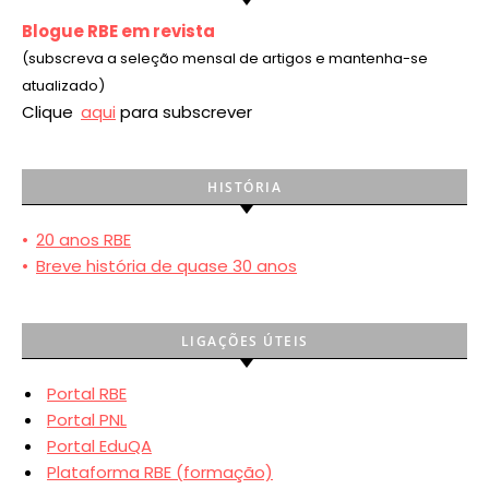
Blogue RBE em revista
(subscreva a seleção mensal de artigos e mantenha-se
atualizado)
Clique
aqui
para subscrever
HISTÓRIA
•
20 anos RBE
•
Breve história de quase 30 anos
LIGAÇÕES ÚTEIS
Portal RBE
Portal PNL
Portal EduQA
Plataforma RBE (formação)