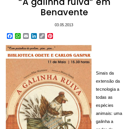
“A galinha ruiva” em
Benavente
03.05.2013
Facebook
WhatsApp
Email
LinkedIn
Copy
Pinterest
Link
Sinais da
extensão da
tecnologia a
todas as
espécies
animais: uma
galinha a