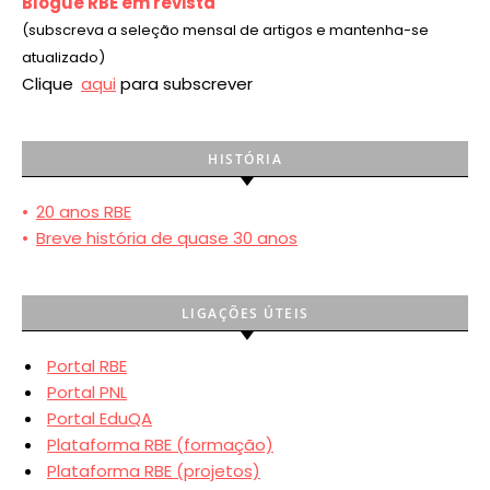
Blogue RBE em revista
(subscreva a seleção mensal de artigos e mantenha-se
atualizado)
Clique
aqui
para subscrever
HISTÓRIA
•
20 anos RBE
•
Breve história de quase 30 anos
LIGAÇÕES ÚTEIS
Portal RBE
Portal PNL
Portal EduQA
Plataforma RBE (formação)
Plataforma RBE (projetos)