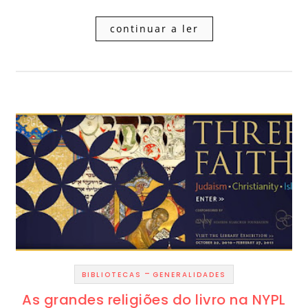
continuar a ler
-
BIBLIOTECAS
GENERALIDADES
As grandes religiões do livro na NYPL