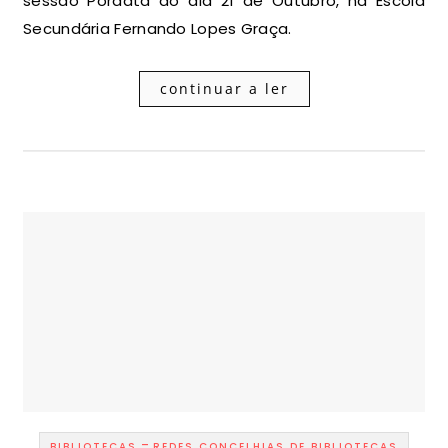
sessão Pordata do dia 21 de Outubro, na Escola
Secundária Fernando Lopes Graça.
continuar a ler
-
BIBLIOTECAS
REDES CONCELHIAS DE BIBLIOTECAS