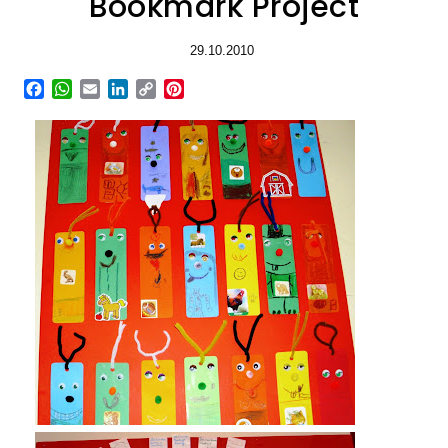
Bookmark Project
29.10.2010
Facebook
WhatsApp
Email
LinkedIn
Copy
Pinterest
Link