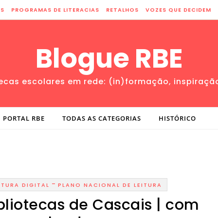
ES
PROGRAMAS DE LITERACIAS
RETALHOS
VOZES QUE DECIDEM
Blogue RBE
tecas escolares em rede: (in)formação, inspiraçã
PORTAL RBE
TODAS AS CATEGORIAS
HISTÓRICO
-
ITURA DIGITAL
PLANO NACIONAL DE LEITURA
ibliotecas de Cascais | com