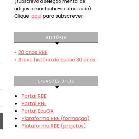
(subscreva a seleção mensal de
artigos e mantenha-se atualizado)
Clique
aqui
para subscrever
HISTÓRIA
•
20 anos RBE
•
Breve história de quase 30 anos
LIGAÇÕES ÚTEIS
Portal RBE
Portal PNL
Portal EduQA
Plataforma RBE (formação)
Plataforma RBE (projetos)