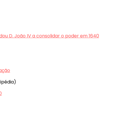
judou D. João IV a consolidar o poder em 1640
ração
ipédia)
0