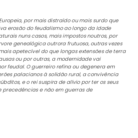
 Europeia, por mais distraído ou mais surdo que
ssiva erosão do feudalismo ao longo da Idade
turais nuns casos, mais impostos noutros, por
ore genealógica outrora frutuosa, outras vezes
mais apetecível do que longas extensões de terra
 causas ou por outras, a modernidade vai
or feudal. O guerreiro refina ou degenera em
erões palacianos à solidão rural, a convivência
bditos, e o rei suspira de alívio por ter os seus
e precedências e não em guerras de