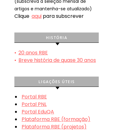
(subscreva a seleção mensal de
artigos e mantenha-se atualizado)
Clique
aqui
para subscrever
HISTÓRIA
•
20 anos RBE
•
Breve história de quase 30 anos
LIGAÇÕES ÚTEIS
Portal RBE
Portal PNL
Portal EduQA
Plataforma RBE (formação)
Plataforma RBE (projetos)