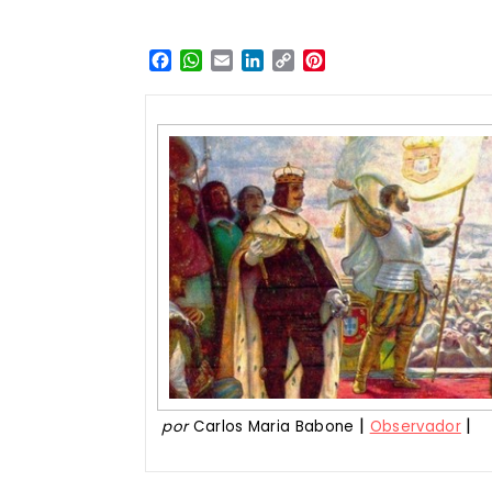
Facebook
WhatsApp
Email
LinkedIn
Copy
Pinterest
Link
|
|
por
Carlos Maria Babone
Observador