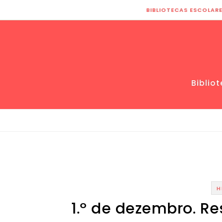
Skip to content
BIBLIOTECAS ESCOLAR
Biblio
H
1.º de dezembro. R