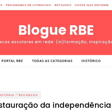
ES
PROGRAMAS DE LITERACIAS
RETALHOS
VOZES QUE DECIDEM
Blogue RBE
tecas escolares em rede: (in)formação, inspiraçã
PORTAL RBE
TODAS AS CATEGORIAS
HISTÓRICO
-
ISTÓRIA
RECURSOS
estauração da independência