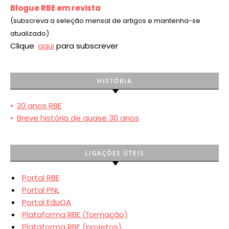
Blogue RBE em revista
(subscreva a seleção mensal de artigos e mantenha-se
atualizado)
Clique
aqui
para subscrever
HISTÓRIA
•
20 anos RBE
•
Breve história de quase 30 anos
LIGAÇÕES ÚTEIS
Portal RBE
Portal PNL
Portal EduQA
Plataforma RBE (formação)
Plataforma RBE (projetos)