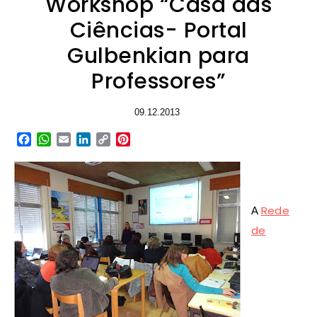
Workshop “Casa das
Ciências- Portal
Gulbenkian para
Professores”
09.12.2013
Facebook
WhatsApp
Email
LinkedIn
Copy
Pinterest
Link
Rede
A
de