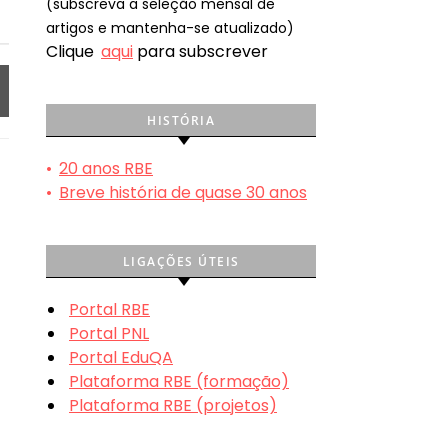
(subscreva a seleção mensal de
artigos e mantenha-se atualizado)
Clique
aqui
para subscrever
HISTÓRIA
•
20 anos RBE
•
Breve história de quase 30 anos
LIGAÇÕES ÚTEIS
Portal RBE
Portal PNL
Portal EduQA
Plataforma RBE (formação)
Plataforma RBE (projetos)