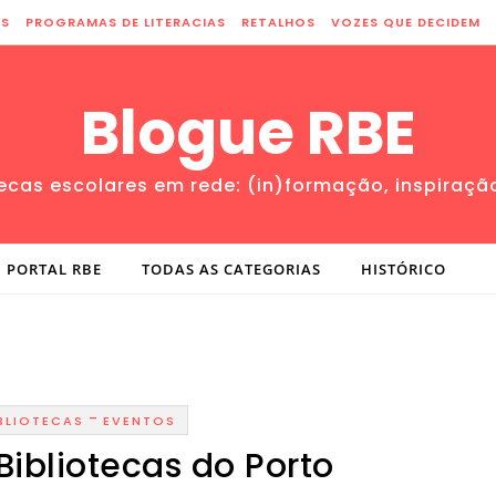
ES
PROGRAMAS DE LITERACIAS
RETALHOS
VOZES QUE DECIDEM
Blogue RBE
tecas escolares em rede: (in)formação, inspiraçã
PORTAL RBE
TODAS AS CATEGORIAS
HISTÓRICO
-
BLIOTECAS
EVENTOS
Bibliotecas do Porto