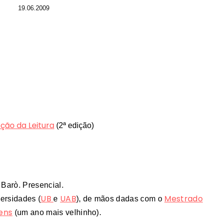
19.06.2009
ção da Leitura
(2ª edição)
Barò. Presencial.
UB
UAB
Mestrado
ersidades (
e
), de mãos dadas com o
vens
(um ano mais velhinho).