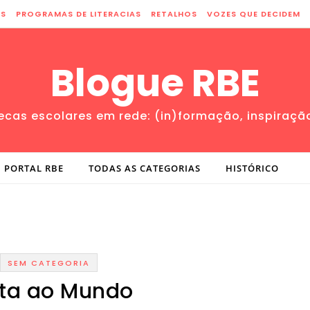
ES
PROGRAMAS DE LITERACIAS
RETALHOS
VOZES QUE DECIDEM
Blogue RBE
tecas escolares em rede: (in)formação, inspiraçã
PORTAL RBE
TODAS AS CATEGORIAS
HISTÓRICO
SEM CATEGORIA
lta ao Mundo