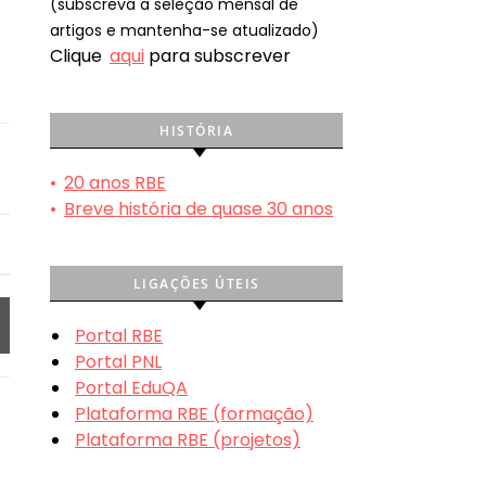
(subscreva a seleção mensal de
artigos e mantenha-se atualizado)
Clique
aqui
para subscrever
HISTÓRIA
•
20 anos RBE
•
Breve história de quase 30 anos
LIGAÇÕES ÚTEIS
Portal RBE
Portal PNL
Portal EduQA
Plataforma RBE (formação)
Plataforma RBE (projetos)