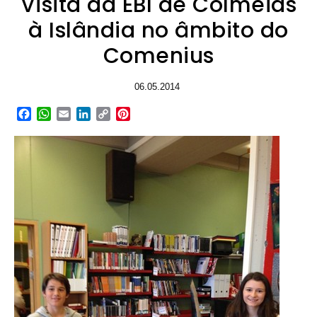
Visita da EBI de Colmeias
à Islândia no âmbito do
Comenius
06.05.2014
Facebook
WhatsApp
Email
LinkedIn
Copy
Pinterest
Link