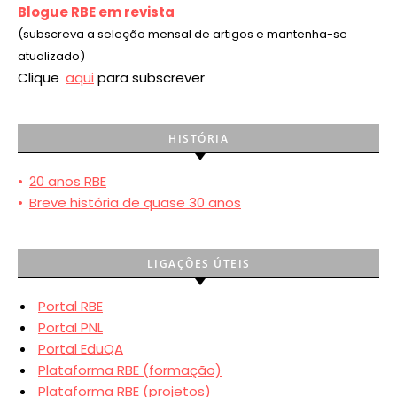
Blogue RBE em revista
(subscreva a seleção mensal de artigos e mantenha-se
atualizado)
Clique
aqui
para subscrever
HISTÓRIA
•
20 anos RBE
•
Breve história de quase 30 anos
LIGAÇÕES ÚTEIS
Portal RBE
Portal PNL
Portal EduQA
Plataforma RBE (formação)
Plataforma RBE (projetos)