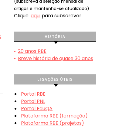
(subscreva a seleção mensal de
artigos e mantenha-se atualizado)
Clique
aqui
para subscrever
s
HISTÓRIA
•
20 anos RBE
•
Breve história de quase 30 anos
LIGAÇÕES ÚTEIS
Portal RBE
Portal PNL
Portal EduQA
Plataforma RBE (formação)
Plataforma RBE (projetos)