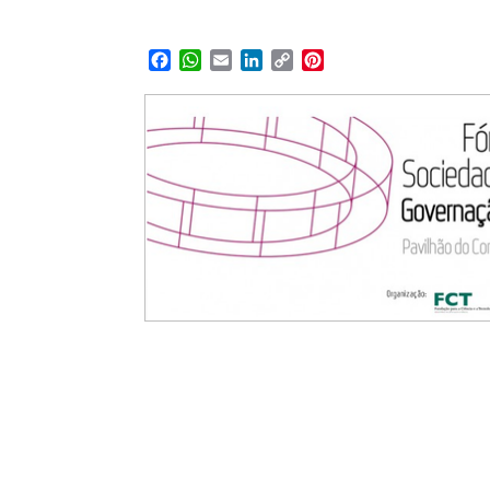
Facebook
WhatsApp
Email
LinkedIn
Copy
Pinterest
Link