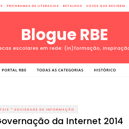
ES
PROGRAMAS DE LITERACIAS
RETALHOS
VOZES QUE DECIDEM
Blogue RBE
tecas escolares em rede: (in)formação, inspiraçã
PORTAL RBE
TODAS AS CATEGORIAS
HISTÓRICO
-
TAIS
SOCIEDADE DE INFORMAÇÃO
overnação da Internet 2014