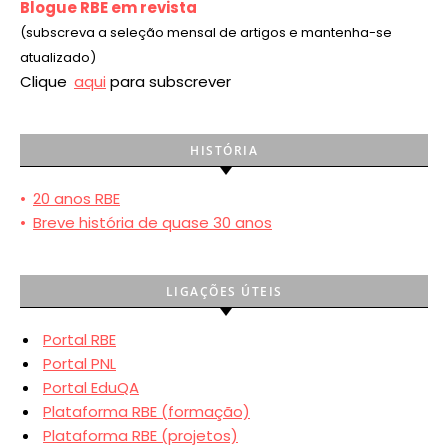
Blogue RBE em revista
(subscreva a seleção mensal de artigos e mantenha-se
atualizado)
Clique
aqui
para subscrever
HISTÓRIA
•
20 anos RBE
•
Breve história de quase 30 anos
LIGAÇÕES ÚTEIS
Portal RBE
Portal PNL
Portal EduQA
Plataforma RBE (formação)
Plataforma RBE (projetos)