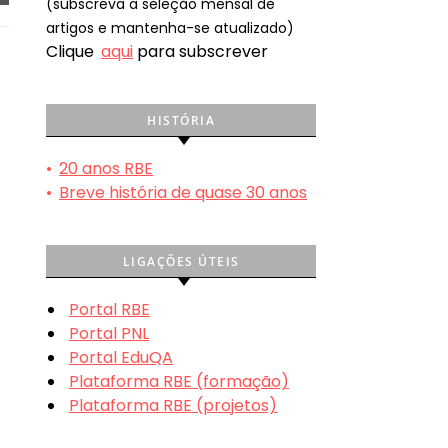
(subscreva a seleção mensal de
artigos e mantenha-se atualizado)
Clique
aqui
para subscrever
HISTÓRIA
•
20 anos RBE
•
Breve história de quase 30 anos
LIGAÇÕES ÚTEIS
Portal RBE
Portal PNL
Portal EduQA
Plataforma RBE (formação)
Plataforma RBE (projetos)