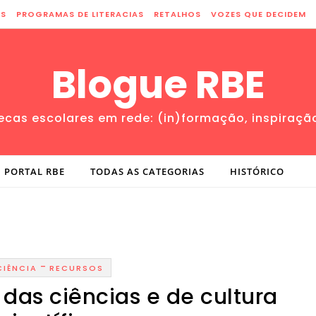
ES
PROGRAMAS DE LITERACIAS
RETALHOS
VOZES QUE DECIDEM
Blogue RBE
tecas escolares em rede: (in)formação, inspiraçã
PORTAL RBE
TODAS AS CATEGORIAS
HISTÓRICO
-
CIÊNCIA
RECURSOS
 das ciências e de cultura