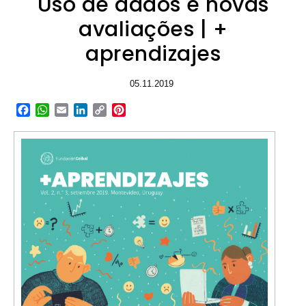
Uso de dados e novas
avaliações | +
aprendizajes
05.11.2019
Facebook
WhatsApp
Email
LinkedIn
Copy
Pinterest
Link