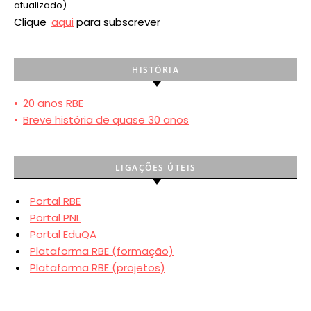
atualizado)
Clique
aqui
para subscrever
HISTÓRIA
•
20 anos RBE
•
Breve história de quase 30 anos
LIGAÇÕES ÚTEIS
Portal RBE
Portal PNL
Portal EduQA
Plataforma RBE (formação)
Plataforma RBE (projetos)