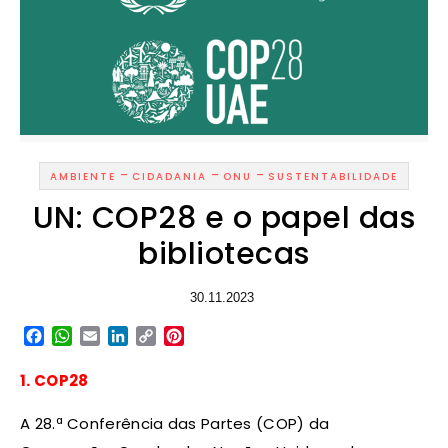
-
-
-
AMBIENTE
CIDADANIA
ONU
SUSTENTABILIDADE
UN: COP28 e o papel das
bibliotecas
30.11.2023
Facebook
WhatsApp
Email
LinkedIn
Copy
Pinterest
Link
1. COP28
A 28.ª Conferência das Partes (COP) da