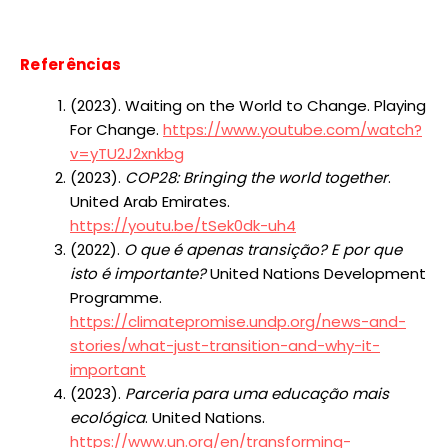
Referências
(2023). Waiting on the World to Change. Playing
For Change.
https://www.youtube.com/watch?
v=yTU2J2xnkbg
(2023).
COP28: Bringing the world together
.
United Arab Emirates.
https://youtu.be/tSek0dk-uh4
(2022).
O que é apenas transição? E por que
isto é importante?
United Nations Development
Programme.
https://climatepromise.undp.org/news-and-
stories/what-just-transition-and-why-it-
important
(2023).
Parceria para uma educação mais
ecológica
. United Nations.
https://www.un.org/en/transforming-