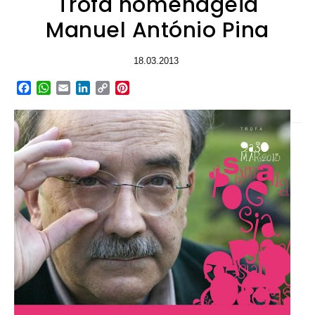
Trofa homenageia
Manuel António Pina
18.03.2013
Facebook
WhatsApp
Email
LinkedIn
Copy
Pinterest
Link